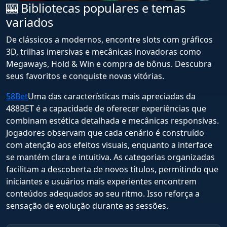
🎰 Bibliotecas populares e temas
variados
De clássicos a modernos, encontre slots com gráficos
3D, trilhas imersivas e mecânicas inovadoras como
Megaways, Hold & Win e compra de bônus. Descubra
seus favoritos e conquiste novas vitórias.
58Bet
Uma das características mais apreciadas da
488BET é a capacidade de oferecer experiências que
combinam estética detalhada e mecânicas responsivas.
Jogadores observam que cada cenário é construído
com atenção aos efeitos visuais, enquanto a interface
se mantém clara e intuitiva. As categorias organizadas
facilitam a descoberta de novos títulos, permitindo que
iniciantes e usuários mais experientes encontrem
conteúdos adequados ao seu ritmo. Isso reforça a
sensação de evolução durante as sessões.