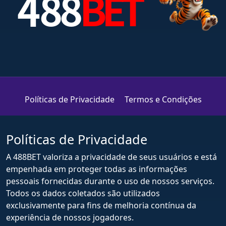
Políticas de Privacidade
Termos e Condições
Políticas de Privacidade
A 488BET valoriza a privacidade de seus usuários e está
empenhada em proteger todas as informações
pessoais fornecidas durante o uso de nossos serviços.
Todos os dados coletados são utilizados
exclusivamente para fins de melhoria contínua da
experiência de nossos jogadores.