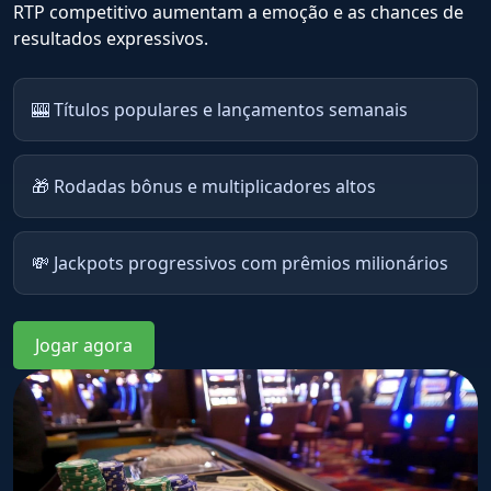
RTP competitivo aumentam a emoção e as chances de
resultados expressivos.
🎰 Títulos populares e lançamentos semanais
🎁 Rodadas bônus e multiplicadores altos
💸 Jackpots progressivos com prêmios milionários
Jogar agora