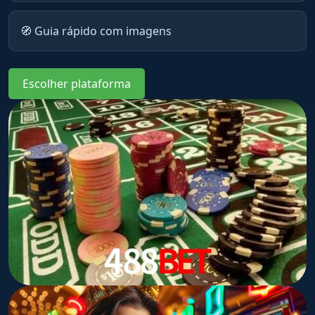
🧭 Guia rápido com imagens
Escolher plataforma