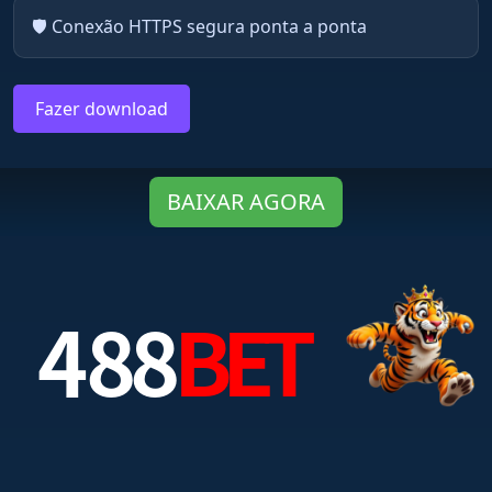
🛡️ Conexão HTTPS segura ponta a ponta
Fazer download
BAIXAR AGORA