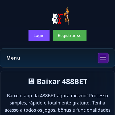
Login
Registrar-se
Menu
💾 Baixar 488BET
Baixe o app da 488BET agora mesmo! Processo
simples, rápido e totalmente gratuito. Tenha
acesso a todos os jogos, bônus e funcionalidades