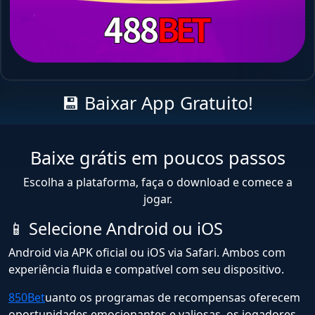
💾 Baixar App Gratuito!
Baixe grátis em poucos passos
Escolha a plataforma, faça o download e comece a
jogar.
📱 Selecione Android ou iOS
Android via APK oficial ou iOS via Safari. Ambos com
experiência fluida e compatível com seu dispositivo.
850Bet
uanto os programas de recompensas oferecem
oportunidades emocionantes e valiosas, os jogadores