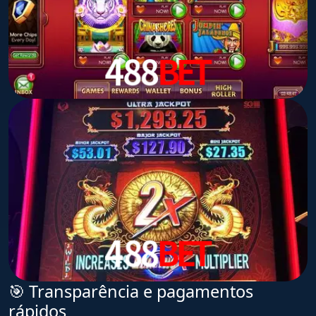
🎯 Transparência e pagamentos
rápidos