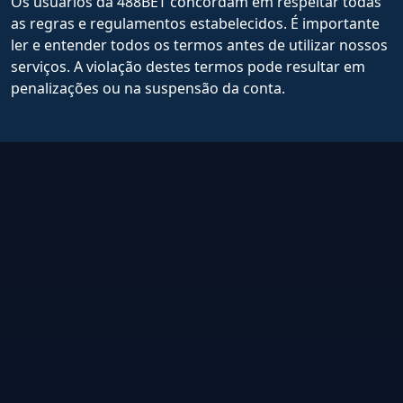
Os usuários da 488BET concordam em respeitar todas
as regras e regulamentos estabelecidos. É importante
ler e entender todos os termos antes de utilizar nossos
serviços. A violação destes termos pode resultar em
penalizações ou na suspensão da conta.