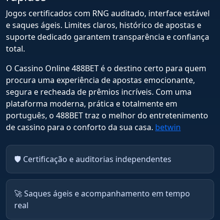
Jogos certificados com RNG auditado, interface estável
e saques ágeis. Limites claros, histórico de apostas e
suporte dedicado garantem transparência e confiança
total.
O Cassino Online 488BET é o destino certo para quem
procura uma experiência de apostas emocionante,
segura e recheada de prêmios incríveis. Com uma
plataforma moderna, prática e totalmente em
português, o 488BET traz o melhor do entretenimento
de cassino para o conforto da sua casa.
betwin
🛡️ Certificação e auditorias independentes
🚀 Saques ágeis e acompanhamento em tempo
real