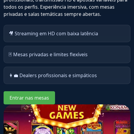
todos os perfis. Experiência imersiva, com mesas
privadas e salas temáticas sempre abertas.
🎥 Streaming em HD com baixa latência
🃏 Mesas privadas e limites flexíveis
👩‍💼 Dealers profissionais e simpáticos
Entrar nas mesas