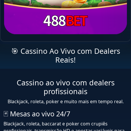
🎯 Cassino Ao Vivo com Dealers
Reais!
Cassino ao vivo com dealers
profissionais
Blackjack, roleta, poker e muito mais em tempo real.
🃏 Mesas ao vivo 24/7
Blackjack, roleta, baccarat e poker com crupiês
profissionais, transmissão HD e apostas variáveis para