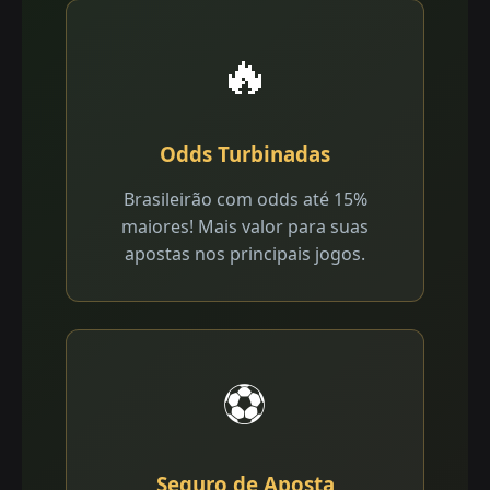
🔥
Odds Turbinadas
Brasileirão com odds até 15%
maiores! Mais valor para suas
apostas nos principais jogos.
⚽
Seguro de Aposta