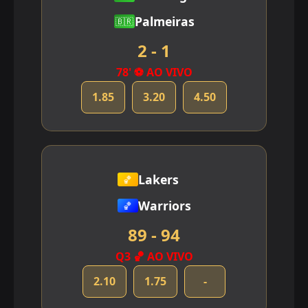
Palmeiras
🇧🇷
2 - 1
78' ⚽ AO VIVO
1.85
3.20
4.50
Lakers
🏀
Warriors
🏀
89 - 94
Q3 🏀 AO VIVO
2.10
1.75
-