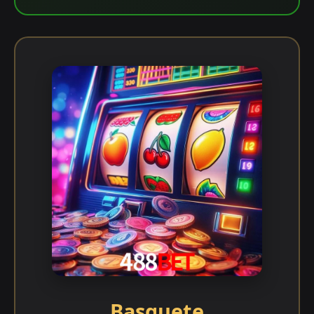
Basquete