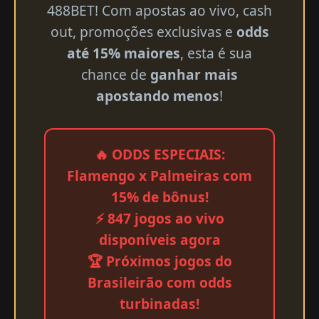
488BET! Com apostas ao vivo, cash
out, promoções exclusivas e
odds
até 15% maiores
, esta é sua
chance de
ganhar mais
apostando menos
!
🔥 ODDS ESPECIAIS:
Flamengo x Palmeiras com
15% de bônus!
⚡ 847 jogos ao vivo
disponíveis agora
🏆 Próximos jogos do
Brasileirão com odds
turbinadas!