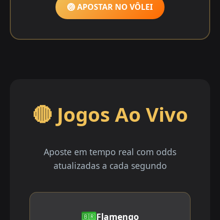
🏐 APOSTAR NO VÔLEI
🔴 Jogos Ao Vivo
Aposte em tempo real com odds
atualizadas a cada segundo
Flamengo
🇧🇷