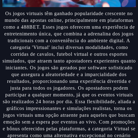
Os jogos virtuais têm ganhado popularidade crescente no
mundo das apostas online, principalmente em plataformas
como a 488BET. Esses jogos oferecem uma experiência de
entretenimento única, que combina a adrenalina dos jogos
tradicionais com a conveniência do ambiente digital. A
categoria 'Virtual' inclui diversas modalidades, como
corridas de cavalos, futebol virtual e outros esportes
simulados, que atraem tanto apostadores experientes quanto
iniciantes. Os jogos são gerados por software sofisticado
que assegura a aleatoriedade e a imparcialidade dos
resultados, proporcionando uma experiência divertida e
justa para todos os jogadores. Os apostadores podem
participar a qualquer momento, já que os eventos virtuais
são realizados 24 horas por dia. Essa flexibilidade, aliada a
gráficos impressionantes e simulações realistas, torna os
jogos virtuais uma opção atraente para aqueles que buscam
emoção sem a espera por eventos ao vivo. Com promoções
e bônus oferecidos pelas plataformas, a categoria Virtual se
apresenta como uma alternativa excepcional no cenário