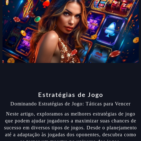
Estratégias de Jogo
Dominando Estratégias de Jogo: Táticas para Vencer
Neste artigo, exploramos as melhores estratégias de jogo
que podem ajudar jogadores a maximizar suas chances de
sucesso em diversos tipos de jogos. Desde o planejamento
até a adaptação às jogadas dos oponentes, descubra como