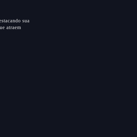
estacando sua
que atraem