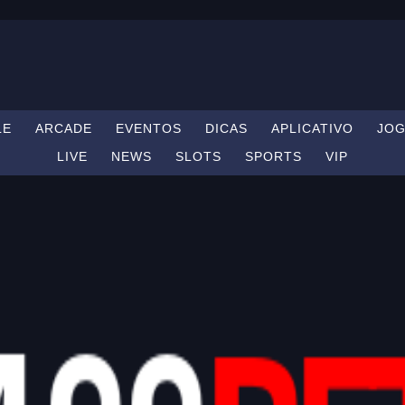
LE
ARCADE
EVENTOS
DICAS
APLICATIVO
JO
LIVE
NEWS
SLOTS
SPORTS
VIP