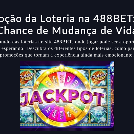
oção da Loteria na 488BET
Chance de Mudança de Vid
undo das loterias no site 488BET, onde jogar pode ser a opor
 esperando. Descubra os diferentes tipos de loterias, como part
promoções que tornam a experiência ainda mais emocionante.