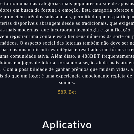
se tornou uma das categorias mais populares no site de apost
adores em busca de fortuna e emoção. Esta categoria oferece 
e prometem prêmios substanciais, permitindo que os particip
terias disponíveis abrangem desde as tradicionais, que exige
 as mais modernas, que incorporam tecnologia e gamificação. P
vem registrar uma conta e escolher seus números da sorte ou p
omáticos. O aspecto social das loterias também não deve ser n
soas costumam discutir estratégias e resultados em fóruns e re
 uma comunidade ativa. Além disso, a 488BET frequentemente
bônus em jogos de loteria, tornando a seção ainda mais atraen
. Com a possibilidade de ganhar prêmios que mudam vidas, a 
 do que um jogo; é uma experiência emocionante repleta de 
sonhos.
58R Bet
Aplicativo