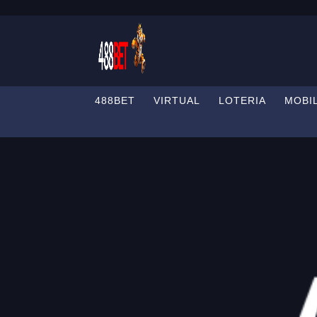
488BET
VIRTUAL
LOTERIA
MOBI