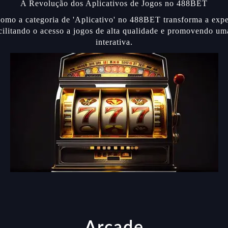
A Revolução dos Aplicativos de Jogos no 488BET
omo a categoria de 'Aplicativo' no 488BET transforma a expe
acilitando o acesso a jogos de alta qualidade e promovendo u
interativa.