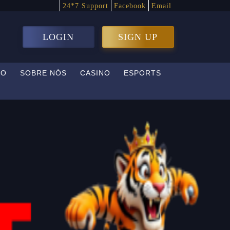
24*7 Support
Facebook
Email
LOGIN
SIGN UP
GO
SOBRE NÓS
CASINO
ESPORTS