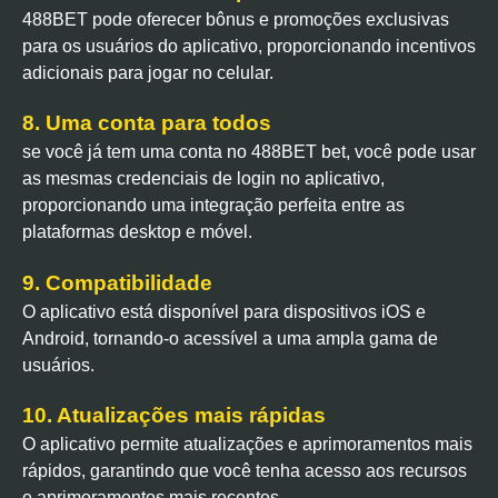
488BET pode oferecer bônus e promoções exclusivas
para os usuários do aplicativo, proporcionando incentivos
adicionais para jogar no celular.
8. Uma conta para todos
se você já tem uma conta no 488BET bet, você pode usar
as mesmas credenciais de login no aplicativo,
proporcionando uma integração perfeita entre as
plataformas desktop e móvel.
9. Compatibilidade
O aplicativo está disponível para dispositivos iOS e
Android, tornando-o acessível a uma ampla gama de
usuários.
10. Atualizações mais rápidas
O aplicativo permite atualizações e aprimoramentos mais
rápidos, garantindo que você tenha acesso aos recursos
e aprimoramentos mais recentes.