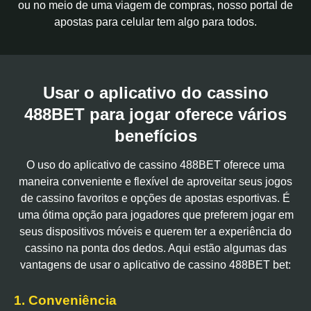
ou no meio de uma viagem de compras, nosso portal de
apostas para celular tem algo para todos.
Usar o aplicativo do cassino
488BET para jogar oferece vários
benefícios
O uso do aplicativo de cassino 488BET oferece uma
maneira conveniente e flexível de aproveitar seus jogos
de cassino favoritos e opções de apostas esportivas. É
uma ótima opção para jogadores que preferem jogar em
seus dispositivos móveis e querem ter a experiência do
cassino na ponta dos dedos. Aqui estão algumas das
vantagens de usar o aplicativo de cassino 488BET bet:
1. Conveniência