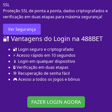
SSL
Proteção SSL de ponta a ponta, dados criptografados e
verificação em duas etapas para máxima segurança!
Ver Segurança
🔐 Vantagens do Login na 488BET
🔐 Login seguro e criptografado
⚡ Acesso rápido em 10 segundos
📱 Login em qualquer dispositivo
🔒 Verificação em duas etapas
🎯 Recuperação de senha fácil
🎮 Acesso a todos os jogos e bônus
FAZER LOGIN AGORA