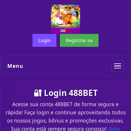
Login
Registrar-se
Menu
🔐 Login 488BET
Acesse sua conta 488BET de forma segura e
rápida! Faça login e continue aproveitando todos
os nossos jogos, bônus e promoções exclusivas.
Sua conta está sempre segura conosco!
Betw